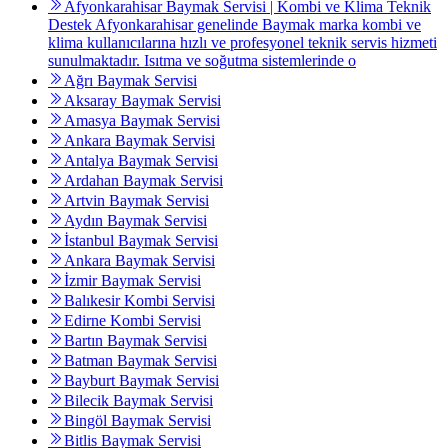
Afyonkarahisar Baymak Servisi | Kombi ve Klima Teknik
Destek Afyonkarahisar genelinde Baymak marka kombi ve
klima kullanıcılarına hızlı ve profesyonel teknik servis hizmeti
sunulmaktadır. Isıtma ve soğutma sistemlerinde o
Ağrı Baymak Servisi
Aksaray Baymak Servisi
Amasya Baymak Servisi
Ankara Baymak Servisi
Antalya Baymak Servisi
Ardahan Baymak Servisi
Artvin Baymak Servisi
Aydın Baymak Servisi
İstanbul Baymak Servisi
Ankara Baymak Servisi
İzmir Baymak Servisi
Balıkesir Kombi Servisi
Edirne Kombi Servisi
Bartın Baymak Servisi
Batman Baymak Servisi
Bayburt Baymak Servisi
Bilecik Baymak Servisi
Bingöl Baymak Servisi
Bitlis Baymak Servisi