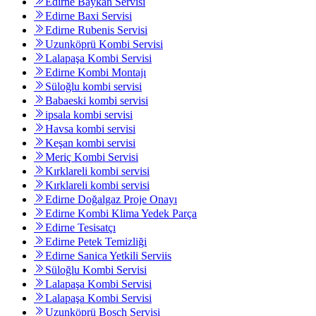
Edirne Baykan Servisi
Edirne Baxi Servisi
Edirne Rubenis Servisi
Uzunköprü Kombi Servisi
Lalapaşa Kombi Servisi
Edirne Kombi Montajı
Süloğlu kombi servisi
Babaeski kombi servisi
ipsala kombi servisi
Havsa kombi servisi
Keşan kombi servisi
Meriç Kombi Servisi
Kırklareli kombi servisi
Kırklareli kombi servisi
Edirne Doğalgaz Proje Onayı
Edirne Kombi Klima Yedek Parça
Edirne Tesisatçı
Edirne Petek Temizliği
Edirne Sanica Yetkili Serviis
Süloğlu Kombi Servisi
Lalapaşa Kombi Servisi
Lalapaşa Kombi Servisi
Uzunköprü Bosch Servisi