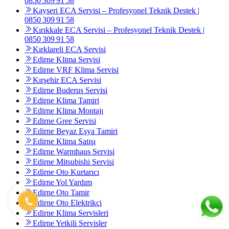
0850 309 91 58
Kayseri ECA Servisi – Profesyonel Teknik Destek |
0850 309 91 58
Kırıkkale ECA Servisi – Profesyonel Teknik Destek |
0850 309 91 58
Kırklareli ECA Servisi
Edirne Klima Servisi
Edirne VRF Klima Servisi
Kırşehir ECA Servisi
Edirne Buderus Servisi
Edirne Klima Tamiri
Edirne Klima Montajı
Edirne Gree Servisi
Edirne Beyaz Eşya Tamiri
Edirne Klima Satışı
Edirne Warmhaus Servisi
Edirne Mitsubishi Servisi
Edirne Oto Kurtarıcı
Edirne Yol Yardım
Edirne Oto Tamir
Edirne Oto Elektrikçi
Edirne Klima Servisleri
Edirne Yetkili Servisler