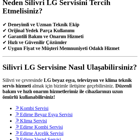
Neden Silivri LG Servisini Tercih
Etmelisiniz?
✔
Deneyimli ve Uzman Teknik Ekip
✔
Orijinal Yedek Parça Kullanımı
✔
Garantili Bakım ve Onarım Hizmeti
✔
Hızlı ve Güvenilir Çözümler
✔
Uygun Fiyat ve Müşteri Memnuniyeti Odaklı Hizmet
Silivri LG Servisine Nasıl Ulaşabilirsiniz?
Silivri ve çevresinde
LG beyaz eşya, televizyon ve klima teknik
servis hizmeti
almak için bizimle iletişime geçebilirsiniz.
Düzenli
bakım ve hızlı onarım hizmetlerimiz ile cihazlarınızı uzun
ömürlü kullanabilirsiniz!
Kombi Servisi
Edirne Beyaz Eşya Servisi
Klima Servisi
Edirne Kombi Servisi
Edirne Arçelik Servisi
Edirne Vestel Servisi