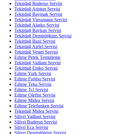
Tekirdağ Buderus Servisi
Tekirdağ Ariston Servisi
Tekirdağ Baymak Servisi
Tekirdağ Viessmann Servisi
Tekirdağ Alarko Servisi
Tekirdağ Baykan Servisi
Tekirdağ Demirdöküm Servisi
Tekirdağ Baxi Servisi
Tekirdağ Airfel Servisi
Tekirdağ Vestel Servisi
Edirne Petek Temizleme
Tekirdağ Vaillant Servisi
Tekirdağ Emko Servisi
Edirne York Servisi
Edirne Fujitsu Servisi
Edirne Teka Servisi
Edirne Tcl Servisi
Edirne Olefini Servisi
Edirne Midea Servisi
Edirne Telefunken Servisi
Tekirdağ Midea Servisi
Silivri Vaillant Servisi
Silivri Buderus Servisi
Silivri Eca Servisi
Silivri Demirdöküm Servisi