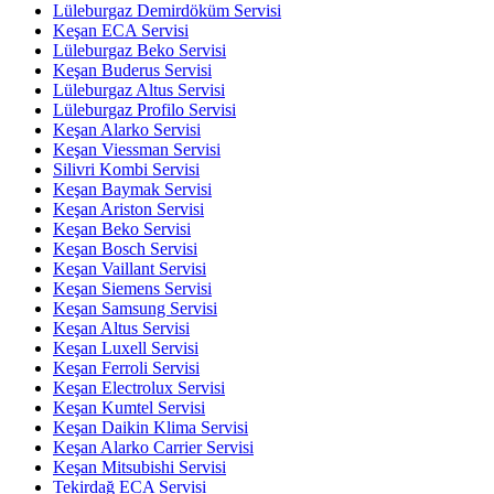
Lüleburgaz Demirdöküm Servisi
Keşan ECA Servisi
Lüleburgaz Beko Servisi
Keşan Buderus Servisi
Lüleburgaz Altus Servisi
Lüleburgaz Profilo Servisi
Keşan Alarko Servisi
Keşan Viessman Servisi
Silivri Kombi Servisi
Keşan Baymak Servisi
Keşan Ariston Servisi
Keşan Beko Servisi
Keşan Bosch Servisi
Keşan Vaillant Servisi
Keşan Siemens Servisi
Keşan Samsung Servisi
Keşan Altus Servisi
Keşan Luxell Servisi
Keşan Ferroli Servisi
Keşan Electrolux Servisi
Keşan Kumtel Servisi
Keşan Daikin Klima Servisi
Keşan Alarko Carrier Servisi
Keşan Mitsubishi Servisi
Tekirdağ ECA Servisi