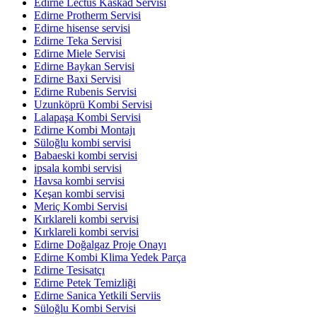
Edirne Lectus Kaskad Servisi
Edirne Protherm Servisi
Edirne hisense servisi
Edirne Teka Servisi
Edirne Miele Servisi
Edirne Baykan Servisi
Edirne Baxi Servisi
Edirne Rubenis Servisi
Uzunköprü Kombi Servisi
Lalapaşa Kombi Servisi
Edirne Kombi Montajı
Süloğlu kombi servisi
Babaeski kombi servisi
ipsala kombi servisi
Havsa kombi servisi
Keşan kombi servisi
Meriç Kombi Servisi
Kırklareli kombi servisi
Kırklareli kombi servisi
Edirne Doğalgaz Proje Onayı
Edirne Kombi Klima Yedek Parça
Edirne Tesisatçı
Edirne Petek Temizliği
Edirne Sanica Yetkili Serviis
Süloğlu Kombi Servisi