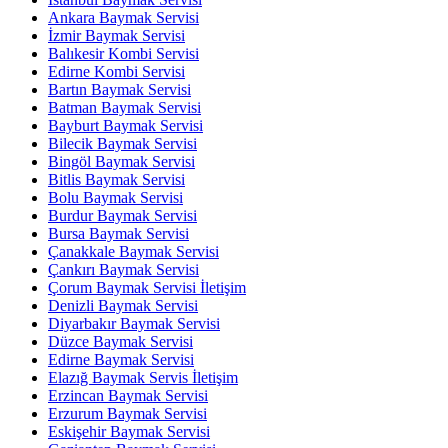
Ankara Baymak Servisi
İzmir Baymak Servisi
Balıkesir Kombi Servisi
Edirne Kombi Servisi
Bartın Baymak Servisi
Batman Baymak Servisi
Bayburt Baymak Servisi
Bilecik Baymak Servisi
Bingöl Baymak Servisi
Bitlis Baymak Servisi
Bolu Baymak Servisi
Burdur Baymak Servisi
Bursa Baymak Servisi
Çanakkale Baymak Servisi
Çankırı Baymak Servisi
Çorum Baymak Servisi İletişim
Denizli Baymak Servisi
Diyarbakır Baymak Servisi
Düzce Baymak Servisi
Edirne Baymak Servisi
Elazığ Baymak Servis İletişim
Erzincan Baymak Servisi
Erzurum Baymak Servisi
Eskişehir Baymak Servisi