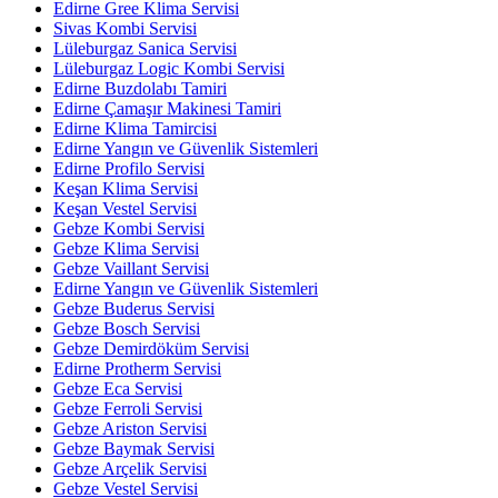
Edirne Gree Klima Servisi
Sivas Kombi Servisi
Lüleburgaz Sanica Servisi
Lüleburgaz Logic Kombi Servisi
Edirne Buzdolabı Tamiri
Edirne Çamaşır Makinesi Tamiri
Edirne Klima Tamircisi
Edirne Yangın ve Güvenlik Sistemleri
Edirne Profilo Servisi
Keşan Klima Servisi
Keşan Vestel Servisi
Gebze Kombi Servisi
Gebze Klima Servisi
Gebze Vaillant Servisi
Edirne Yangın ve Güvenlik Sistemleri
Gebze Buderus Servisi
Gebze Bosch Servisi
Gebze Demirdöküm Servisi
Edirne Protherm Servisi
Gebze Eca Servisi
Gebze Ferroli Servisi
Gebze Ariston Servisi
Gebze Baymak Servisi
Gebze Arçelik Servisi
Gebze Vestel Servisi