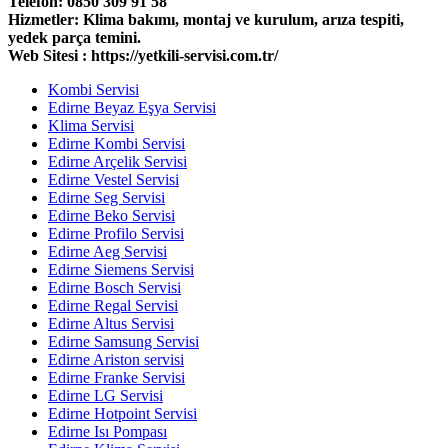
Telefon: 0850 309 91 58
Hizmetler: Klima bakımı, montaj ve kurulum, arıza tespiti,
yedek parça temini.
Web Sitesi : https://yetkili-servisi.com.tr/
Kombi Servisi
Edirne Beyaz Eşya Servisi
Klima Servisi
Edirne Kombi Servisi
Edirne Arçelik Servisi
Edirne Vestel Servisi
Edirne Seg Servisi
Edirne Beko Servisi
Edirne Profilo Servisi
Edirne Aeg Servisi
Edirne Siemens Servisi
Edirne Bosch Servisi
Edirne Regal Servisi
Edirne Altus Servisi
Edirne Samsung Servisi
Edirne Ariston servisi
Edirne Franke Servisi
Edirne LG Servisi
Edirne Hotpoint Servisi
Edirne Isı Pompası