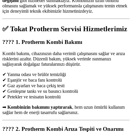
değişimi
gibi hizmetler sunmaktayız. Kombinizin uzun ömürlü
olmasını sağlamak ve yüksek performansla çalışmasını temin etmek
için deneyimli teknik ekibimizle hizmetinizdeyiz.
✅
Tokat Protherm Servisi Hizmetlerimiz
????
1. Protherm Kombi Bakımı
Kombi bakımı, cihazınızın daha verimli çalışmasını sağlar ve arıza
risklerini azaltır. Düzenli bakım, yüksek verimle ısınmanızı
sağlayarak doğalgaz faturalarınızı düşürür.
✔ Yanma odası ve brülör temizliği
✔ Eşanjör ve baca fanı kontrolü
✔ Gaz ayarları ve baca çekiş testi
✔ Genleşme tankı ve su basıncı kontrolü
✔ Petekler ve tesisatın kontrolü
➡
Kombinizin bakımını yaptırarak
, hem uzun ömürlü kullanım
sağlar hem de enerji tasarrufu sağlarsınız.
????
2. Protherm Kombi Arıza Tespiti ve Onarımı