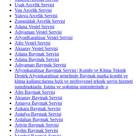
Uşak Arçelik Servisi
Van Arçelik Servisi
Yalova Arçelik Servisi
Zonguldak Arçelik Servisi
Adana Vestel Servisi
Adıyaman Vestel Servisi
AfyonKarahisar Vestel Servisi
Ağrı Vestel Servisi
Aksaray Vestel Servisi
Adana Baymak Servisi
Adana Baymak Servisi
Adıyaman Baymak Servisi
Afyonkarahisar Baymak Servisi | Kombi ve Klima Teknik
Destek Afyonkarahisar genelinde Baymak marka kombi ve
klima kullanıcılarına hızlı ve profesyonel teknik servis hizmeti
sunulmaktadır. Isıtma ve soğutma sistemlerinde o
Ağrı Baymak Servisi
Aksaray Baymak Servisi
Amasya Baymak Servisi
Ankara Baymak Servisi
Antalya Baymak Servisi
Ardahan Baymak Servisi
Artvin Baymak Servisi
Aydın Baymak Servisi
İstanbul Baymak Servisi