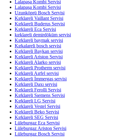
Lalapaşa Kombi Servisi
Lalapaşa Kombi Servisi
Uzunköprü Bosch Servisi
Kırklareli Vaillant Servisi
Kırklareli Buderus Servisi
Kırklareli Eca Servisi
kırklareli demirdöküm servisi
Kırklareli baymak servisi
Kırkalareli bosch servisi
Kırklareli Baykan servisi
Kırklareli Ariston Servisi
Kırklareli Alarko servisi
Kırklareli Protherm servisi
Kırklareli Aırfel servisi
Kırklareli İmmergas servisi
Kırklareli Daxı servisi
Kırklareli Ferolli Servisi
Kırklareli Sıemens Servisi
Kırklareli LG Servisi
Kırklareli Vestel Servisi
Kırklareli Beko Servisi
Kırklareli SEG Servisi
Lüleburgaz Eca Servisi
Lüleburgaz Ariston Servisi
Lüleburgaz Bosch Servisi