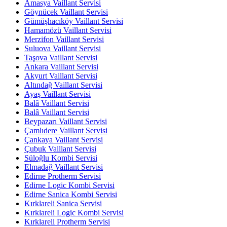
Amasya Vaillant Servisi
Göynücek Vaillant Servisi
Gümüşhacıköy Vaillant Servisi
Hamamözü Vaillant Servisi
Merzifon Vaillant Servisi
Suluova Vaillant Servisi
Taşova Vaillant Servisi
Ankara Vaillant Servisi
Akyurt Vaillant Servisi
Altındağ Vaillant Servisi
Ayaş Vaillant Servisi
Balâ Vaillant Servisi
Balâ Vaillant Servisi
Beypazarı Vaillant Servisi
Çamlıdere Vaillant Servisi
Çankaya Vaillant Servisi
Çubuk Vaillant Servisi
Süloğlu Kombi Servisi
Elmadağ Vaillant Servisi
Edirne Protherm Servisi
Edirne Logic Kombi Servisi
Edirne Sanica Kombi Servisi
Kırklareli Sanica Servisi
Kırklareli Logic Kombi Servisi
Kırklareli Protherm Servisi