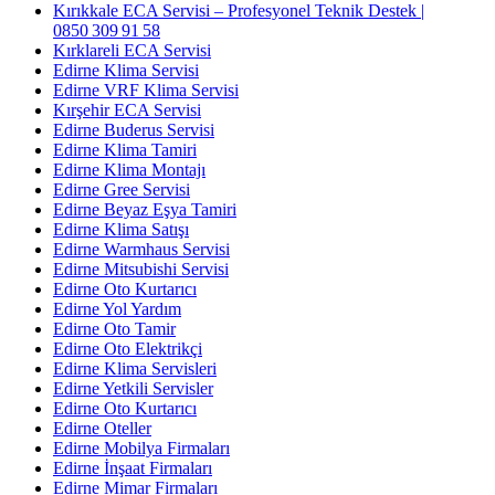
Kırıkkale ECA Servisi – Profesyonel Teknik Destek |
0850 309 91 58
Kırklareli ECA Servisi
Edirne Klima Servisi
Edirne VRF Klima Servisi
Kırşehir ECA Servisi
Edirne Buderus Servisi
Edirne Klima Tamiri
Edirne Klima Montajı
Edirne Gree Servisi
Edirne Beyaz Eşya Tamiri
Edirne Klima Satışı
Edirne Warmhaus Servisi
Edirne Mitsubishi Servisi
Edirne Oto Kurtarıcı
Edirne Yol Yardım
Edirne Oto Tamir
Edirne Oto Elektrikçi
Edirne Klima Servisleri
Edirne Yetkili Servisler
Edirne Oto Kurtarıcı
Edirne Oteller
Edirne Mobilya Firmaları
Edirne İnşaat Firmaları
Edirne Mimar Firmaları