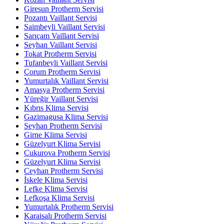
Giresun Protherm Servisi
Pozantı Vaillant Servisi
Saimbeyli Vaillant Servisi
Sarıçam Vaillant Servisi
Seyhan Vaillant Servisi
Tokat Protherm Servisi
Tufanbeyli Vaillant Servisi
Çorum Protherm Servisi
Yumurtalık Vaillant Servisi
Amasya Protherm Servisi
Yüreğir Vaillant Servisi
Kıbrıs Klima Servisi
Gazimagusa Klima Servisi
Seyhan Protherm Servisi
Girne Klima Servisi
Güzelyurt Klima Servisi
Çukurova Protherm Servisi
Güzelyurt Klima Servisi
Ceyhan Protherm Servisi
İskele Klima Servisi
Lefke Klima Servisi
Lefkoşa Klima Servisi
Yumurtalık Protherm Servisi
Karaisalı Protherm Servisi