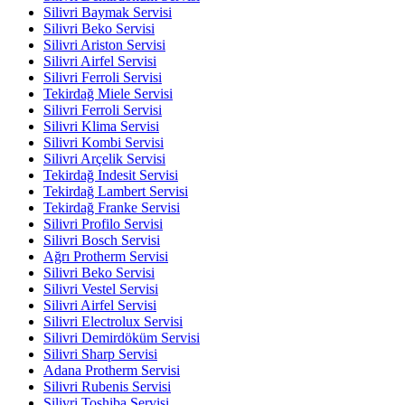
Silivri Baymak Servisi
Silivri Beko Servisi
Silivri Ariston Servisi
Silivri Airfel Servisi
Silivri Ferroli Servisi
Tekirdağ Miele Servisi
Silivri Ferroli Servisi
Silivri Klima Servisi
Silivri Kombi Servisi
Silivri Arçelik Servisi
Tekirdağ Indesit Servisi
Tekirdağ Lambert Servisi
Tekirdağ Franke Servisi
Silivri Profilo Servisi
Silivri Bosch Servisi
Ağrı Protherm Servisi
Silivri Beko Servisi
Silivri Vestel Servisi
Silivri Airfel Servisi
Silivri Electrolux Servisi
Silivri Demirdöküm Servisi
Silivri Sharp Servisi
Adana Protherm Servisi
Silivri Rubenis Servisi
Silivri Toshiba Servisi