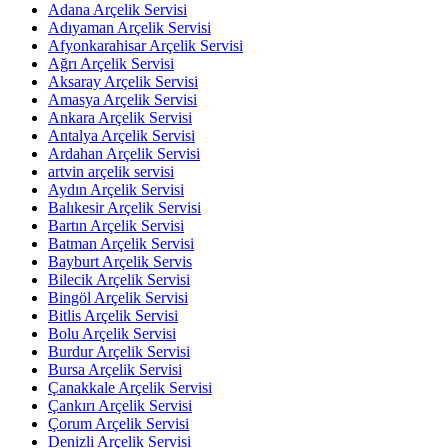
Adana Arçelik Servisi
Adıyaman Arçelik Servisi
Afyonkarahisar Arçelik Servisi
Ağrı Arçelik Servisi
Aksaray Arçelik Servisi
Amasya Arçelik Servisi
Ankara Arçelik Servisi
Antalya Arçelik Servisi
Ardahan Arçelik Servisi
artvin arçelik servisi
Aydın Arçelik Servisi
Balıkesir Arçelik Servisi
Bartın Arçelik Servisi
Batman Arçelik Servisi
Bayburt Arçelik Servis
Bilecik Arçelik Servisi
Bingöl Arçelik Servisi
Bitlis Arçelik Servisi
Bolu Arçelik Servisi
Burdur Arçelik Servisi
Bursa Arçelik Servisi
Çanakkale Arçelik Servisi
Çankırı Arçelik Servisi
Çorum Arçelik Servisi
Denizli Arçelik Servisi