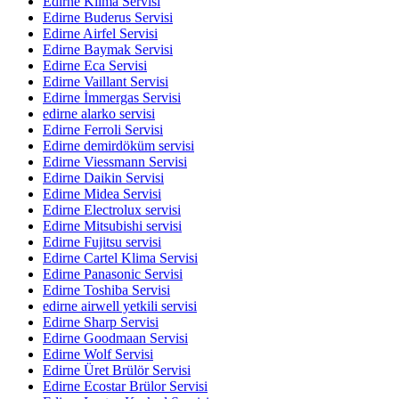
Edirne Klima Servisi
Edirne Buderus Servisi
Edirne Airfel Servisi
Edirne Baymak Servisi
Edirne Eca Servisi
Edirne Vaillant Servisi
Edirne İmmergas Servisi
edirne alarko servisi
Edirne Ferroli Servisi
Edirne demirdöküm servisi
Edirne Viessmann Servisi
Edirne Daikin Servisi
Edirne Midea Servisi
Edirne Electrolux servisi
Edirne Mitsubishi servisi
Edirne Fujitsu servisi
Edirne Cartel Klima Servisi
Edirne Panasonic Servisi
Edirne Toshiba Servisi
edirne airwell yetkili servisi
Edirne Sharp Servisi
Edirne Goodmaan Servisi
Edirne Wolf Servisi
Edirne Üret Brülör Servisi
Edirne Ecostar Brülor Servisi