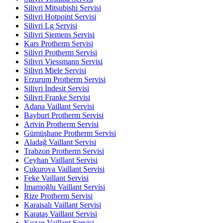
Silivri Mitsubishi Servisi
Silivri Hotpoint Servisi
Silivri Lg Servisi
Silivri Siemens Servisi
Kars Protherm Servisi
Silivri Protherm Servisi
Silivri Viessmann Servisi
Silivri Miele Servisi
Erzurum Protherm Servisi
Silivri İndesit Servisi
Silivri Franke Servisi
Adana Vaillant Servisi
Bayburt Protherm Servisi
Artvin Protherm Servisi
Gümüşhane Protherm Servisi
Aladağ Vaillant Servisi
Trabzon Protherm Servisi
Ceyhan Vaillant Servisi
Çukurova Vaillant Servisi
Feke Vaillant Servisi
İmamoğlu Vaillant Servisi
Rize Protherm Servisi
Karaisalı Vaillant Servisi
Karataş Vaillant Servisi
Kozan Vaillant Servisi