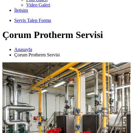
Video Galeri
İletişim
Servis Talep Formu
Çorum Protherm Servisi
Anasayfa
Çorum Protherm Servisi