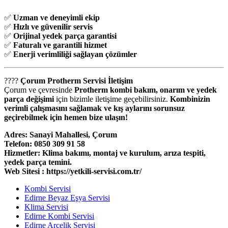
✅
Uzman ve deneyimli ekip
✅
Hızlı ve güvenilir servis
✅
Orijinal yedek parça garantisi
✅
Faturalı ve garantili hizmet
✅
Enerji verimliliği sağlayan çözümler
????
Çorum Protherm Servisi İletişim
Çorum ve çevresinde
Protherm kombi bakım, onarım ve yedek
parça değişimi
için bizimle iletişime geçebilirsiniz.
Kombinizin
verimli çalışmasını sağlamak ve kış aylarını sorunsuz
geçirebilmek için hemen bize ulaşın!
Adres: Sanayi Mahallesi, Çorum
Telefon: 0850 309 91 58
Hizmetler: Klima bakımı, montaj ve kurulum, arıza tespiti,
yedek parça temini.
Web Sitesi : https://yetkili-servisi.com.tr/
Kombi Servisi
Edirne Beyaz Eşya Servisi
Klima Servisi
Edirne Kombi Servisi
Edirne Arçelik Servisi