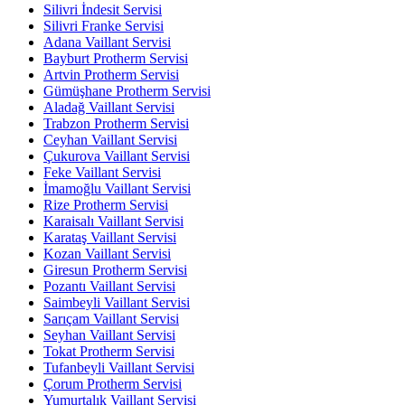
Silivri İndesit Servisi
Silivri Franke Servisi
Adana Vaillant Servisi
Bayburt Protherm Servisi
Artvin Protherm Servisi
Gümüşhane Protherm Servisi
Aladağ Vaillant Servisi
Trabzon Protherm Servisi
Ceyhan Vaillant Servisi
Çukurova Vaillant Servisi
Feke Vaillant Servisi
İmamoğlu Vaillant Servisi
Rize Protherm Servisi
Karaisalı Vaillant Servisi
Karataş Vaillant Servisi
Kozan Vaillant Servisi
Giresun Protherm Servisi
Pozantı Vaillant Servisi
Saimbeyli Vaillant Servisi
Sarıçam Vaillant Servisi
Seyhan Vaillant Servisi
Tokat Protherm Servisi
Tufanbeyli Vaillant Servisi
Çorum Protherm Servisi
Yumurtalık Vaillant Servisi