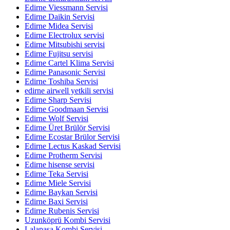
Edirne Viessmann Servisi
Edirne Daikin Servisi
Edirne Midea Servisi
Edirne Electrolux servisi
Edirne Mitsubishi servisi
Edirne Fujitsu servisi
Edirne Cartel Klima Servisi
Edirne Panasonic Servisi
Edirne Toshiba Servisi
edirne airwell yetkili servisi
Edirne Sharp Servisi
Edirne Goodmaan Servisi
Edirne Wolf Servisi
Edirne Üret Brülör Servisi
Edirne Ecostar Brülor Servisi
Edirne Lectus Kaskad Servisi
Edirne Protherm Servisi
Edirne hisense servisi
Edirne Teka Servisi
Edirne Miele Servisi
Edirne Baykan Servisi
Edirne Baxi Servisi
Edirne Rubenis Servisi
Uzunköprü Kombi Servisi
Lalapaşa Kombi Servisi