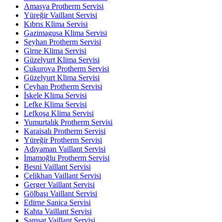
Amasya Protherm Servisi
Yüreğir Vaillant Servisi
Kıbrıs Klima Servisi
Gazimagusa Klima Servisi
Seyhan Protherm Servisi
Girne Klima Servisi
Güzelyurt Klima Servisi
Çukurova Protherm Servisi
Güzelyurt Klima Servisi
Ceyhan Protherm Servisi
İskele Klima Servisi
Lefke Klima Servisi
Lefkoşa Klima Servisi
Yumurtalık Protherm Servisi
Karaisalı Protherm Servisi
Yüreğir Protherm Servisi
Adıyaman Vaillant Servisi
İmamoğlu Protherm Servisi
Besni Vaillant Servisi
Çelikhan Vaillant Servisi
Gerger Vaillant Servisi
Gölbaşı Vaillant Servisi
Edirne Sanica Servisi
Kahta Vaillant Servisi
Samsat Vaillant Servisi