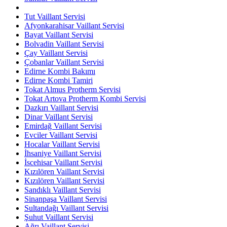
Tut Vaillant Servisi
Afyonkarahisar Vaillant Servisi
Bayat Vaillant Servisi
Bolvadin Vaillant Servisi
Çay Vaillant Servisi
Çobanlar Vaillant Servisi
Edirne Kombi Bakımı
Edirne Kombi Tamiri
Tokat Almus Protherm Servisi
Tokat Artova Protherm Kombi Servisi
Dazkırı Vaillant Servisi
Dinar Vaillant Servisi
Emirdağ Vaillant Servisi
Evciler Vaillant Servisi
Hocalar Vaillant Servisi
İhsaniye Vaillant Servisi
İscehisar Vaillant Servisi
Kızılören Vaillant Servisi
Kızılören Vaillant Servisi
Sandıklı Vaillant Servisi
Sinanpaşa Vaillant Servisi
Sultandağı Vaillant Servisi
Şuhut Vaillant Servisi
Ağrı Vaillant Servisi