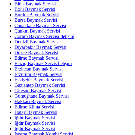
Bitlis Baymak Servisi
Bolu Baymak Servisi
Burdur Baymak Servisi
Bursa Baymak Servisi
Çanakkale Baymak Servisi
Çankırı Baymak Servisi
Çorum Baymak Servisi İletişim
Denizli Baymak Servisi
Diyarbakır Baymak Servisi
Düzce Baymak Servisi
Edirne Baymak Servisi
Elazığ Baymak Servis İletişim
Erzincan Baymak Servisi
Erzurum Baymak Servisi
Eskişehir Baymak Servisi
Gaziantep Baymak Servisi
Giresun Baymak Servisi
Gümüşhane Baymak Servisi
Hakkâri Baymak Servisi
Edirne Klima Servisi
Hatay Baymak Servisi
Iğdır Baymak Servisi
Iğdır Baymak Servisi
Iğdır Baymak Servisi
Isparta Baymak Kombi Servisi