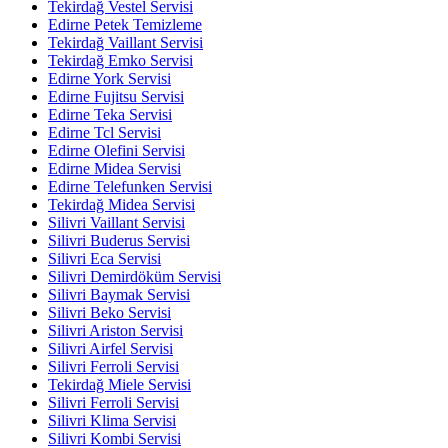
Tekirdağ Vestel Servisi
Edirne Petek Temizleme
Tekirdağ Vaillant Servisi
Tekirdağ Emko Servisi
Edirne York Servisi
Edirne Fujitsu Servisi
Edirne Teka Servisi
Edirne Tcl Servisi
Edirne Olefini Servisi
Edirne Midea Servisi
Edirne Telefunken Servisi
Tekirdağ Midea Servisi
Silivri Vaillant Servisi
Silivri Buderus Servisi
Silivri Eca Servisi
Silivri Demirdöküm Servisi
Silivri Baymak Servisi
Silivri Beko Servisi
Silivri Ariston Servisi
Silivri Airfel Servisi
Silivri Ferroli Servisi
Tekirdağ Miele Servisi
Silivri Ferroli Servisi
Silivri Klima Servisi
Silivri Kombi Servisi