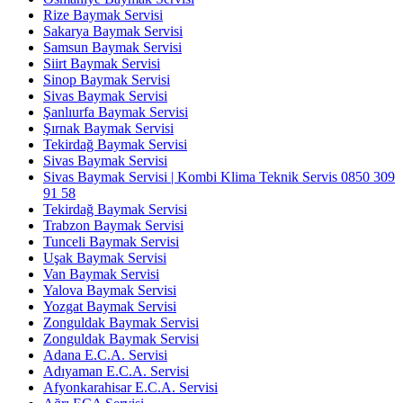
Rize Baymak Servisi
Sakarya Baymak Servisi
Samsun Baymak Servisi
Siirt Baymak Servisi
Sinop Baymak Servisi
Sivas Baymak Servisi
Şanlıurfa Baymak Servisi
Şırnak Baymak Servisi
Tekirdağ Baymak Servisi
Sivas Baymak Servisi
Sivas Baymak Servisi | Kombi Klima Teknik Servis 0850 309
91 58
Tekirdağ Baymak Servisi
Trabzon Baymak Servisi
Tunceli Baymak Servisi
Uşak Baymak Servisi
Van Baymak Servisi
Yalova Baymak Servisi
Yozgat Baymak Servisi
Zonguldak Baymak Servisi
Zonguldak Baymak Servisi
Adana E.C.A. Servisi
Adıyaman E.C.A. Servisi
Afyonkarahisar E.C.A. Servisi