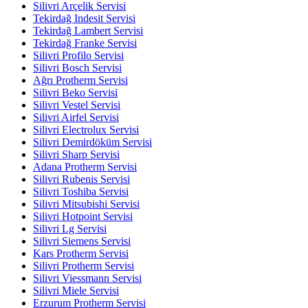
Silivri Arçelik Servisi
Tekirdağ Indesit Servisi
Tekirdağ Lambert Servisi
Tekirdağ Franke Servisi
Silivri Profilo Servisi
Silivri Bosch Servisi
Ağrı Protherm Servisi
Silivri Beko Servisi
Silivri Vestel Servisi
Silivri Airfel Servisi
Silivri Electrolux Servisi
Silivri Demirdöküm Servisi
Silivri Sharp Servisi
Adana Protherm Servisi
Silivri Rubenis Servisi
Silivri Toshiba Servisi
Silivri Mitsubishi Servisi
Silivri Hotpoint Servisi
Silivri Lg Servisi
Silivri Siemens Servisi
Kars Protherm Servisi
Silivri Protherm Servisi
Silivri Viessmann Servisi
Silivri Miele Servisi
Erzurum Protherm Servisi