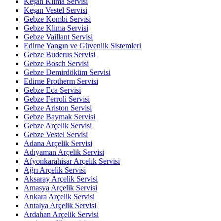
Keşan Klima Servisi
Keşan Vestel Servisi
Gebze Kombi Servisi
Gebze Klima Servisi
Gebze Vaillant Servisi
Edirne Yangın ve Güvenlik Sistemleri
Gebze Buderus Servisi
Gebze Bosch Servisi
Gebze Demirdöküm Servisi
Edirne Protherm Servisi
Gebze Eca Servisi
Gebze Ferroli Servisi
Gebze Ariston Servisi
Gebze Baymak Servisi
Gebze Arçelik Servisi
Gebze Vestel Servisi
Adana Arçelik Servisi
Adıyaman Arçelik Servisi
Afyonkarahisar Arçelik Servisi
Ağrı Arçelik Servisi
Aksaray Arçelik Servisi
Amasya Arçelik Servisi
Ankara Arçelik Servisi
Antalya Arçelik Servisi
Ardahan Arçelik Servisi