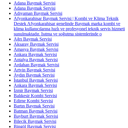
Adana Baymak Servisi
Adana Baymak Servisi
Adıyaman Baymak Servisi
Afyonkarahisar Baymak Servisi | Kombi ve Klima Teknik
Destek Afyonkarahisar genelinde Baymak marka kombi ve
klima kullanıcılarına hızlı ve profesyonel teknik servis hizmeti
sunulmaktadır. Isıtma ve soğutma sistemlerinde o
Ağrı Baymak Servisi
Aksaray Baymak Servisi
Amasya Baymak Servisi
Ankara Baymak Servisi
Antalya Baymak Servisi
Ardahan Baymak Servisi
Artvin Baymak Servisi
Aydın Baymak Servisi
İstanbul Baymak Servisi
Ankara Baymak Servisi
İzmir Baymak Servisi
Balıkesir Kombi Servisi
Edirne Kombi Servisi
Bartın Baymak Servisi
Batman Baymak Servisi
Bayburt Baymak Servisi
Bilecik Baymak Servisi
Bingöl Baymak Servisi