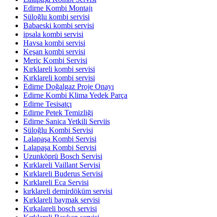
Edirne Kombi Montajı
Süloğlu kombi servisi
Babaeski kombi servisi
ipsala kombi servisi
Havsa kombi servisi
Keşan kombi servisi
Meriç Kombi Servisi
Kırklareli kombi servisi
Kırklareli kombi servisi
Edirne Doğalgaz Proje Onayı
Edirne Kombi Klima Yedek Parça
Edirne Tesisatçı
Edirne Petek Temizliği
Edirne Sanica Yetkili Serviis
Süloğlu Kombi Servisi
Lalapaşa Kombi Servisi
Lalapaşa Kombi Servisi
Uzunköprü Bosch Servisi
Kırklareli Vaillant Servisi
Kırklareli Buderus Servisi
Kırklareli Eca Servisi
kırklareli demirdöküm servisi
Kırklareli baymak servisi
Kırkalareli bosch servisi