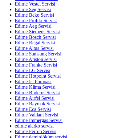
Edirne Vestel Servisi
Edirne Seg Servisi
Edirne Beko Servisi
Edirne Profilo Servisi
Edirne Aeg Servisi
Edirne Siemens Servisi
Edirne Bosch Servisi
Edirne Regal Servisi
Edirne Altus Servisi
Edirne Samsung Servisi
Edirne Ariston servisi
Edirne Franke Servisi
Edirne LG Servisi
Edirne Hotpoint Servisi
Edirne Isı Pompası
Edirne Klima Servisi
Edirne Buderus Servisi
Edirne Airfel Servisi
Edirne Baymak Servisi
Edirne Eca Servisi
Edirne Vaillant Servisi
Edirne İmmergas Servisi
edirne alarko servisi
Edirne Ferroli Servisi
Edirne demirdöküm servisi