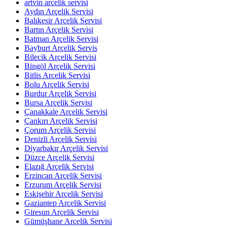
artvin arçelik servisi
Aydın Arçelik Servisi
Balıkesir Arçelik Servisi
Bartın Arçelik Servisi
Batman Arçelik Servisi
Bayburt Arçelik Servis
Bilecik Arçelik Servisi
Bingöl Arçelik Servisi
Bitlis Arçelik Servisi
Bolu Arçelik Servisi
Burdur Arçelik Servisi
Bursa Arçelik Servisi
Çanakkale Arçelik Servisi
Çankırı Arçelik Servisi
Çorum Arçelik Servisi
Denizli Arçelik Servisi
Diyarbakır Arçelik Servisi
Düzce Arçelik Servisi
Elazığ Arçelik Servisi
Erzincan Arçelik Servisi
Erzurum Arçelik Servisi
Eskişehir Arçelik Servisi
Gaziantep Arçelik Servisi
Giresun Arçelik Servisi
Gümüşhane Arçelik Servisi