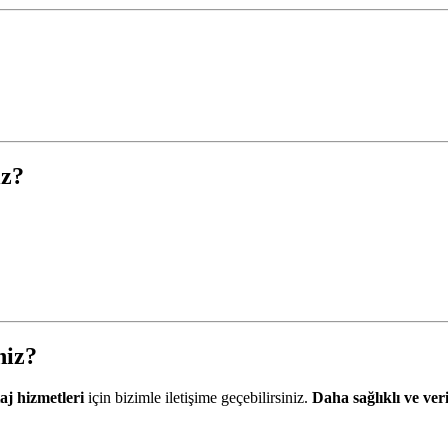
iz?
niz?
j hizmetleri
için bizimle iletişime geçebilirsiniz.
Daha sağlıklı ve ver