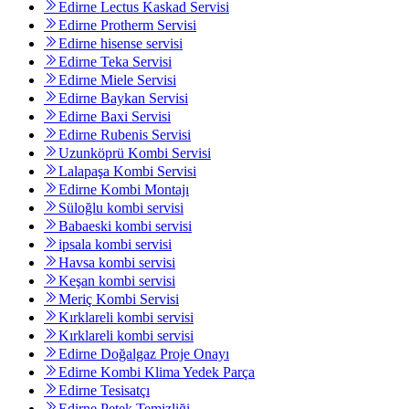
Edirne Lectus Kaskad Servisi
Edirne Protherm Servisi
Edirne hisense servisi
Edirne Teka Servisi
Edirne Miele Servisi
Edirne Baykan Servisi
Edirne Baxi Servisi
Edirne Rubenis Servisi
Uzunköprü Kombi Servisi
Lalapaşa Kombi Servisi
Edirne Kombi Montajı
Süloğlu kombi servisi
Babaeski kombi servisi
ipsala kombi servisi
Havsa kombi servisi
Keşan kombi servisi
Meriç Kombi Servisi
Kırklareli kombi servisi
Kırklareli kombi servisi
Edirne Doğalgaz Proje Onayı
Edirne Kombi Klima Yedek Parça
Edirne Tesisatçı
Edirne Petek Temizliği