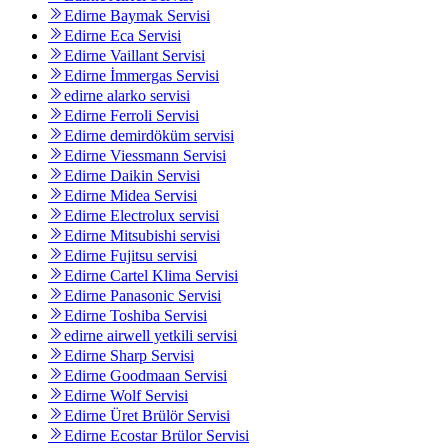
Edirne Baymak Servisi
Edirne Eca Servisi
Edirne Vaillant Servisi
Edirne İmmergas Servisi
edirne alarko servisi
Edirne Ferroli Servisi
Edirne demirdöküm servisi
Edirne Viessmann Servisi
Edirne Daikin Servisi
Edirne Midea Servisi
Edirne Electrolux servisi
Edirne Mitsubishi servisi
Edirne Fujitsu servisi
Edirne Cartel Klima Servisi
Edirne Panasonic Servisi
Edirne Toshiba Servisi
edirne airwell yetkili servisi
Edirne Sharp Servisi
Edirne Goodmaan Servisi
Edirne Wolf Servisi
Edirne Üret Brülör Servisi
Edirne Ecostar Brülor Servisi