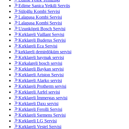
Edirne Sanica Yetkili Serviis
Süloğlu Kombi Servisi
Lalapaşa Kombi Servisi
Lalapaşa Kombi Servisi
Uzunköprü Bosch Servisi
Kırklareli Vaillant Servisi
Kırklareli Buderus Servisi
Kırklareli Eca Servisi
kırklareli demirdöküm servisi
Kırklareli baymak servisi
Kırkalareli bosch servisi
Kırklareli Baykan servisi
Kırklareli Ariston Servisi
Kırklareli Alarko servisi
Kırklareli Protherm servisi
Kırklareli Aırfel servisi
Kırklareli İmmergas servisi
Kırklareli Daxı servisi
Kırklareli Ferolli Servisi
Kırklareli Sıemens Servisi
Kırklareli LG Servisi
Kırklareli Vestel Servisi