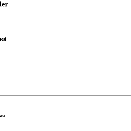
ler
mesi
ası