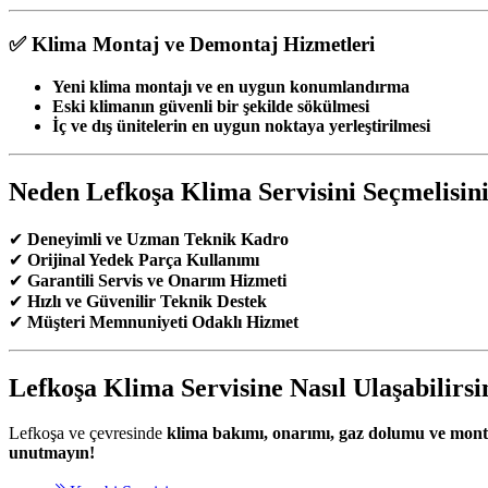
✅ Klima Montaj ve Demontaj Hizmetleri
Yeni klima montajı ve en uygun konumlandırma
Eski klimanın güvenli bir şekilde sökülmesi
İç ve dış ünitelerin en uygun noktaya yerleştirilmesi
Neden Lefkoşa Klima Servisini Seçmelisin
✔
Deneyimli ve Uzman Teknik Kadro
✔
Orijinal Yedek Parça Kullanımı
✔
Garantili Servis ve Onarım Hizmeti
✔
Hızlı ve Güvenilir Teknik Destek
✔
Müşteri Memnuniyeti Odaklı Hizmet
Lefkoşa Klima Servisine Nasıl Ulaşabilirsi
Lefkoşa ve çevresinde
klima bakımı, onarımı, gaz dolumu ve monta
unutmayın!