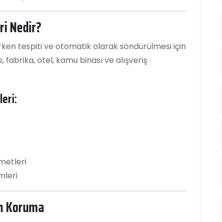
i Nedir?
ken tespiti ve otomatik olarak söndürülmesi için
is, fabrika, otel, kamu binası ve alışveriş
eri:
metleri
mleri
am Koruma