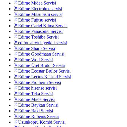
Edirne Midea Servisi
Edirne Electrolux servisi
Edirne Mitsubishi servisi
Edirne Fujitsu servisi
Edirne Cartel Klima Servisi
Edirne Panasonic Servisi
Edirne Toshiba Servisi
edirne airwell yetkili servisi
Edirne Sharp Servisi
Edirne Goodmaan Servisi
Edirne Wolf Servisi
Edirne Üret Brülör Servisi
Edirne Ecostar Brülor Servisi
Edirne Lectus Kaskad Servisi
Edirne Protherm Servisi
Edirne hisense servisi
Edirne Teka Servisi
Edirne Miele Servisi
Edirne Baykan Servisi
Edirne Baxi Servisi
Edirne Rubenis Servisi
Uzunköprü Kombi Servisi