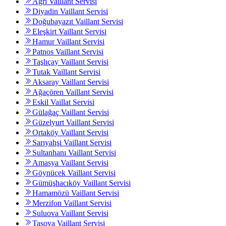
Ağrı Vaillant Servisi
Diyadin Vaillant Servisi
Doğubayazıt Vaillant Servisi
Eleşkirt Vaillant Servisi
Hamur Vaillant Servisi
Patnos Vaillant Servisi
Taşlıçay Vaillant Servisi
Tutak Vaillant Servisi
Aksaray Vaillant Servisi
Ağaçören Vaillant Servisi
Eskil Vaillat Servisi
Gülağaç Vaillant Servisi
Güzelyurt Vaillant Servisi
Ortaköy Vaillant Servisi
Sarıyahşi Vaillant Servisi
Sultanhanı Vaillant Servisi
Amasya Vaillant Servisi
Göynücek Vaillant Servisi
Gümüşhacıköy Vaillant Servisi
Hamamözü Vaillant Servisi
Merzifon Vaillant Servisi
Suluova Vaillant Servisi
Taşova Vaillant Servisi