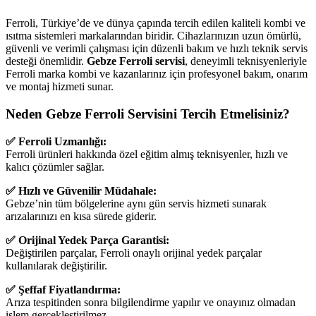
Ferroli, Türkiye’de ve dünya çapında tercih edilen kaliteli kombi ve
ısıtma sistemleri markalarından biridir. Cihazlarınızın uzun ömürlü,
güvenli ve verimli çalışması için düzenli bakım ve hızlı teknik servis
desteği önemlidir.
Gebze Ferroli servisi
, deneyimli teknisyenleriyle
Ferroli marka kombi ve kazanlarınız için profesyonel bakım, onarım
ve montaj hizmeti sunar.
Neden Gebze Ferroli Servisini Tercih Etmelisiniz?
✅ Ferroli Uzmanlığı:
Ferroli ürünleri hakkında özel eğitim almış teknisyenler, hızlı ve
kalıcı çözümler sağlar.
✅ Hızlı ve Güvenilir Müdahale:
Gebze’nin tüm bölgelerine aynı gün servis hizmeti sunarak
arızalarınızı en kısa sürede giderir.
✅ Orijinal Yedek Parça Garantisi:
Değiştirilen parçalar, Ferroli onaylı orijinal yedek parçalar
kullanılarak değiştirilir.
✅ Şeffaf Fiyatlandırma:
Arıza tespitinden sonra bilgilendirme yapılır ve onayınız olmadan
işlem gerçekleştirilmez.