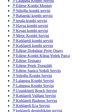
Lalapaşa Kombi Servisi
Edirne Kombi Montajı
Süloğlu kombi servisi
Babaeski kombi servisi
ipsala kombi servisi
Havsa kombi servisi
Keşan kombi servisi
Meriç Kombi Servisi
Kırklareli kombi servisi
Kırklareli kombi servisi
Edirne Doğalgaz Proje Onayı
Edirne Kombi Klima Yedek Parça
Edirne Tesisatçı
Edirne Petek Temizliği
Edirne Sanica Yetkili Serviis
Süloğlu Kombi Servisi
Lalapaşa Kombi Servisi
Lalapaşa Kombi Servisi
Uzunköprü Bosch Servisi
Kırklareli Vaillant Servisi
Kırklareli Buderus Servisi
Kırklareli Eca Servisi
kırklareli demirdöküm servisi