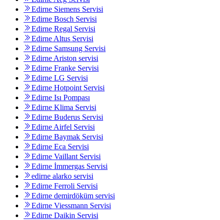
Edirne Siemens Servisi
Edirne Bosch Servisi
Edirne Regal Servisi
Edirne Altus Servisi
Edirne Samsung Servisi
Edirne Ariston servisi
Edirne Franke Servisi
Edirne LG Servisi
Edirne Hotpoint Servisi
Edirne Isı Pompası
Edirne Klima Servisi
Edirne Buderus Servisi
Edirne Airfel Servisi
Edirne Baymak Servisi
Edirne Eca Servisi
Edirne Vaillant Servisi
Edirne İmmergas Servisi
edirne alarko servisi
Edirne Ferroli Servisi
Edirne demirdöküm servisi
Edirne Viessmann Servisi
Edirne Daikin Servisi