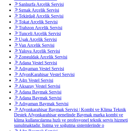
Şanlıurfa Arçelik Servisi
Şırnak Arçelik Servisi
Tekirdağ Arçelik Servisi
Tokat Arçelik Servisi
Trabzon Arçelik Servisi
Tunceli Arçelik Servisi
Uşak Arçelik Servisi
Van Arçelik Servisi
Yalova Arçelik Servisi
Zonguldak Arçelik Servisi
Adana Vestel Servisi
Adıyaman Vestel Servisi
AfyonKarahisar Vestel Servisi
Ağrı Vestel Servisi
Aksaray Vestel Servisi
Adana Baymak Servisi
Adana Baymak Servisi
Adıyaman Baymak Servisi
Afyonkarahisar Baymak Servisi | Kombi ve Klima Teknik
Destek Afyonkarahisar genelinde Baymak marka kombi ve
klima kullanıcılarına hızlı ve profesyonel teknik servis hizmeti
sunulmaktadır. Isıtma ve soğutma sistemlerinde o