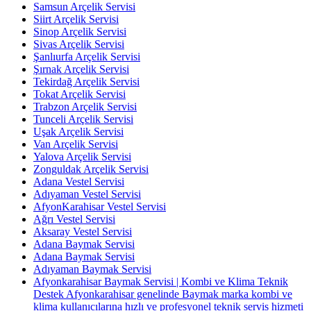
Samsun Arçelik Servisi
Siirt Arçelik Servisi
Sinop Arçelik Servisi
Sivas Arçelik Servisi
Şanlıurfa Arçelik Servisi
Şırnak Arçelik Servisi
Tekirdağ Arçelik Servisi
Tokat Arçelik Servisi
Trabzon Arçelik Servisi
Tunceli Arçelik Servisi
Uşak Arçelik Servisi
Van Arçelik Servisi
Yalova Arçelik Servisi
Zonguldak Arçelik Servisi
Adana Vestel Servisi
Adıyaman Vestel Servisi
AfyonKarahisar Vestel Servisi
Ağrı Vestel Servisi
Aksaray Vestel Servisi
Adana Baymak Servisi
Adana Baymak Servisi
Adıyaman Baymak Servisi
Afyonkarahisar Baymak Servisi | Kombi ve Klima Teknik
Destek Afyonkarahisar genelinde Baymak marka kombi ve
klima kullanıcılarına hızlı ve profesyonel teknik servis hizmeti