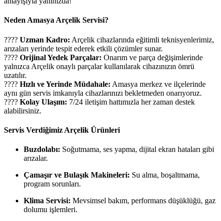
anlayışıyla yanınızda!
Neden Amasya Arçelik Servisi?
????
Uzman Kadro:
Arçelik cihazlarında eğitimli teknisyenlerimiz,
arızaları yerinde tespit ederek etkili çözümler sunar.
????
Orijinal Yedek Parçalar:
Onarım ve parça değişimlerinde
yalnızca Arçelik onaylı parçalar kullanılarak cihazınızın ömrü
uzatılır.
????
Hızlı ve Yerinde Müdahale:
Amasya merkez ve ilçelerinde
aynı gün servis imkanıyla cihazlarınızı bekletmeden onarıyoruz.
????
Kolay Ulaşım:
7/24 iletişim hattımızla her zaman destek
alabilirsiniz.
Servis Verdiğimiz Arçelik Ürünleri
Buzdolabı:
Soğutmama, ses yapma, dijital ekran hataları gibi
arızalar.
Çamaşır ve Bulaşık Makineleri:
Su alma, boşaltmama,
program sorunları.
Klima Servisi:
Mevsimsel bakım, performans düşüklüğü, gaz
dolumu işlemleri.