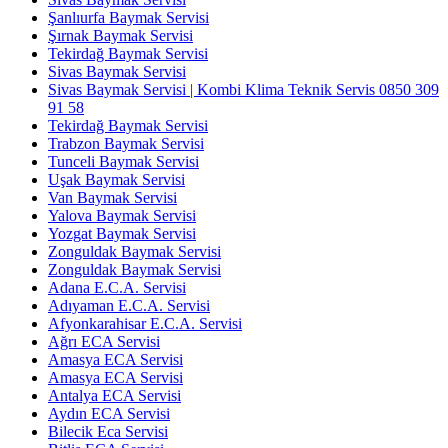
Şanlıurfa Baymak Servisi
Şırnak Baymak Servisi
Tekirdağ Baymak Servisi
Sivas Baymak Servisi
Sivas Baymak Servisi | Kombi Klima Teknik Servis 0850 309
91 58
Tekirdağ Baymak Servisi
Trabzon Baymak Servisi
Tunceli Baymak Servisi
Uşak Baymak Servisi
Van Baymak Servisi
Yalova Baymak Servisi
Yozgat Baymak Servisi
Zonguldak Baymak Servisi
Zonguldak Baymak Servisi
Adana E.C.A. Servisi
Adıyaman E.C.A. Servisi
Afyonkarahisar E.C.A. Servisi
Ağrı ECA Servisi
Amasya ECA Servisi
Amasya ECA Servisi
Antalya ECA Servisi
Aydın ECA Servisi
Bilecik Eca Servisi