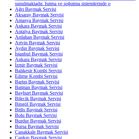
sunulmaktadır. Isıtma ve soğutma sistemlerinde o
Ağrı Baymak Servisi
Aksaray Baymak Servisi
Amasya Baymak Servisi
Ankara Baymak Servisi
Antalya Baymak Servisi
Ardahan Baymak Servisi
Artvin Baymak Servisi
Aydın Baymak Servisi
İstanbul Baymak Servisi
Ankara Baymak Servisi
İzmir Baymak Servisi
Balıkesir Kombi Servisi
Edirne Kombi Servisi
Bartın Baymak Servisi
Batman Baymak Servisi
Bayburt Baymak Servisi
Bilecik Baymak Servisi
Bingöl Baymak Servisi
Bitlis Baymak Servisi
Bolu Baymak Servisi
Burdur Baymak Servisi
Bursa Baymak Servisi
Çanakkale Baymak Servisi
Çankırı Baymak Servisi