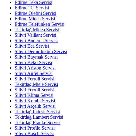
Edirne Teka Servisi
Edirne Tcl Servisi
Edirne Olefini Servisi
Edirne Midea Servisi
Edirne Telefunken Servisi
Tekirdağ Midea Servisi
Silivri Vaillant Servisi
Silivri Buderus Servisi
Silivri Eca Servisi
Silivri Demirdöküm Servisi
Silivri Baymak Servisi
Silivri Beko Servisi
Silivri Ariston Servisi
Silivri Airfel Servisi
Silivri Ferroli Servisi
Tekirdağ Miele Servisi
Silivri Ferroli Servisi
Silivri Klima Servisi
Silivri Kombi Servisi
Silivri Arçelik Servisi
Tekirdağ Indesit Servisi
Tekirdağ Lambert Servisi
Tekirdağ Franke Servisi
Silivri Profilo Servisi
Silivri Bosch Servisi