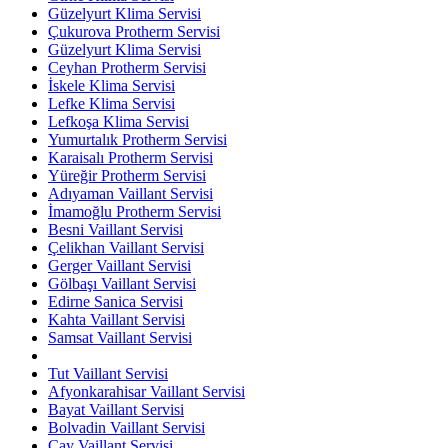
Güzelyurt Klima Servisi
Çukurova Protherm Servisi
Güzelyurt Klima Servisi
Ceyhan Protherm Servisi
İskele Klima Servisi
Lefke Klima Servisi
Lefkoşa Klima Servisi
Yumurtalık Protherm Servisi
Karaisalı Protherm Servisi
Yüreğir Protherm Servisi
Adıyaman Vaillant Servisi
İmamoğlu Protherm Servisi
Besni Vaillant Servisi
Çelikhan Vaillant Servisi
Gerger Vaillant Servisi
Gölbaşı Vaillant Servisi
Edirne Sanica Servisi
Kahta Vaillant Servisi
Samsat Vaillant Servisi
Tut Vaillant Servisi
Afyonkarahisar Vaillant Servisi
Bayat Vaillant Servisi
Bolvadin Vaillant Servisi
Çay Vaillant Servisi