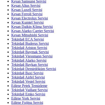
Keşan Samsung Servisi
Keşan Altus Servisi
Keşan Luxell Servisi
Keşan Ferroli Servisi
Keşan Electrolux Servisi
Keşan Kumtel Servisi
Keşan Daikin Klima Servisi
Keşan Alarko Carrier Servisi
Keşan Mitsubishi Servisi
Tekirdağ ECA Servisi
Tekirdağ Buderus Servisi
Tekirdağ Ariston Servisi
Tekirdağ Baymak Servisi
Tekirdağ Viessmann Servisi
Tekirdağ Alarko Servisi
Tekirdağ Baykan Servisi
Tekirdağ Demirdöküm Servisi
Tekirdağ Baxi Servisi
Tekirdağ Airfel Servisi
Tekirdağ Vestel Servisi
Edirne Petek Temizleme
Tekirdağ Vaillant Servisi
Tekirdağ Emko Servisi
Edirne York Servisi
Edirne Fujitsu Servisi