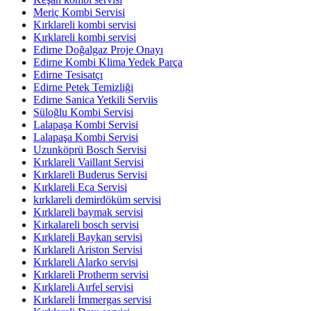
Meriç Kombi Servisi
Kırklareli kombi servisi
Kırklareli kombi servisi
Edirne Doğalgaz Proje Onayı
Edirne Kombi Klima Yedek Parça
Edirne Tesisatçı
Edirne Petek Temizliği
Edirne Sanica Yetkili Serviis
Süloğlu Kombi Servisi
Lalapaşa Kombi Servisi
Lalapaşa Kombi Servisi
Uzunköprü Bosch Servisi
Kırklareli Vaillant Servisi
Kırklareli Buderus Servisi
Kırklareli Eca Servisi
kırklareli demirdöküm servisi
Kırklareli baymak servisi
Kırkalareli bosch servisi
Kırklareli Baykan servisi
Kırklareli Ariston Servisi
Kırklareli Alarko servisi
Kırklareli Protherm servisi
Kırklareli Aırfel servisi
Kırklareli İmmergas servisi