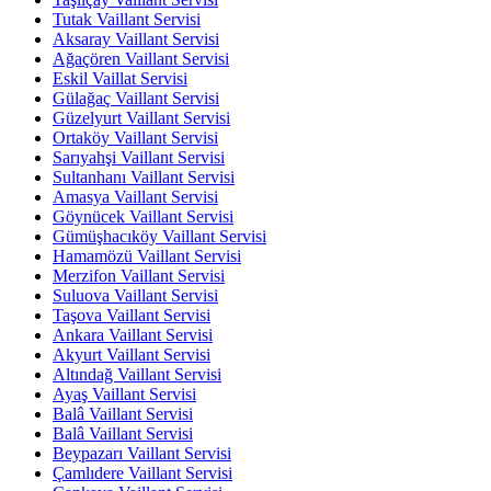
Tutak Vaillant Servisi
Aksaray Vaillant Servisi
Ağaçören Vaillant Servisi
Eskil Vaillat Servisi
Gülağaç Vaillant Servisi
Güzelyurt Vaillant Servisi
Ortaköy Vaillant Servisi
Sarıyahşi Vaillant Servisi
Sultanhanı Vaillant Servisi
Amasya Vaillant Servisi
Göynücek Vaillant Servisi
Gümüşhacıköy Vaillant Servisi
Hamamözü Vaillant Servisi
Merzifon Vaillant Servisi
Suluova Vaillant Servisi
Taşova Vaillant Servisi
Ankara Vaillant Servisi
Akyurt Vaillant Servisi
Altındağ Vaillant Servisi
Ayaş Vaillant Servisi
Balâ Vaillant Servisi
Balâ Vaillant Servisi
Beypazarı Vaillant Servisi
Çamlıdere Vaillant Servisi