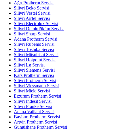
Ağrı Protherm Servisi
Silivri Beko Servisi
Silivri Vestel Servisi
Silivri Airfel Servisi
Silivri Electrolux Servisi
Silivri Demirdöküm Servisi
Silivri Sharp Servisi
Adana Protherm Servisi
Silivri Rubenis Servisi
Silivri Toshiba Servisi
Silivri Mitsubishi Servisi
Silivri Hotpoint Servisi
Silivri Lg Servisi
Silivri Siemens Servisi
Kars Protherm Servisi
Silivri Protherm Servisi
Silivri Viessmann Servisi
Silivri Miele Servisi
Erzurum Protherm Servisi
Silivri İndesit Servisi
Silivri Franke Servisi
Adana Vaillant Servisi
Bayburt Protherm Servisi
Artvin Protherm Servisi
Gümüşhane Protherm Servisi