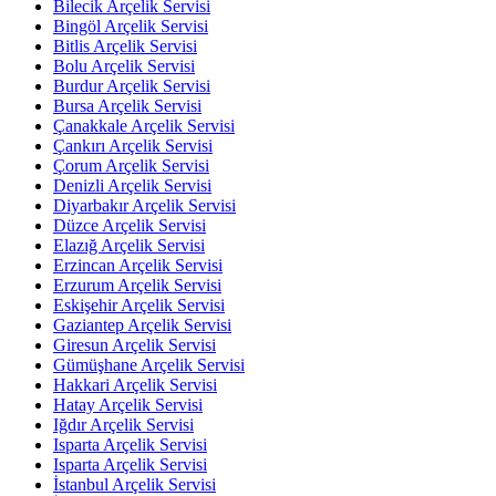
Bilecik Arçelik Servisi
Bingöl Arçelik Servisi
Bitlis Arçelik Servisi
Bolu Arçelik Servisi
Burdur Arçelik Servisi
Bursa Arçelik Servisi
Çanakkale Arçelik Servisi
Çankırı Arçelik Servisi
Çorum Arçelik Servisi
Denizli Arçelik Servisi
Diyarbakır Arçelik Servisi
Düzce Arçelik Servisi
Elazığ Arçelik Servisi
Erzincan Arçelik Servisi
Erzurum Arçelik Servisi
Eskişehir Arçelik Servisi
Gaziantep Arçelik Servisi
Giresun Arçelik Servisi
Gümüşhane Arçelik Servisi
Hakkari Arçelik Servisi
Hatay Arçelik Servisi
Iğdır Arçelik Servisi
Isparta Arçelik Servisi
Isparta Arçelik Servisi
İstanbul Arçelik Servisi