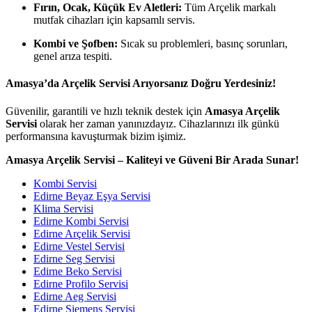
Fırın, Ocak, Küçük Ev Aletleri:
Tüm Arçelik markalı
mutfak cihazları için kapsamlı servis.
Kombi ve Şofben:
Sıcak su problemleri, basınç sorunları,
genel arıza tespiti.
Amasya’da Arçelik Servisi Arıyorsanız Doğru Yerdesiniz!
Güvenilir, garantili ve hızlı teknik destek için
Amasya Arçelik
Servisi
olarak her zaman yanınızdayız. Cihazlarınızı ilk günkü
performansına kavuşturmak bizim işimiz.
Amasya Arçelik Servisi – Kaliteyi ve Güveni Bir Arada Sunar!
Kombi Servisi
Edirne Beyaz Eşya Servisi
Klima Servisi
Edirne Kombi Servisi
Edirne Arçelik Servisi
Edirne Vestel Servisi
Edirne Seg Servisi
Edirne Beko Servisi
Edirne Profilo Servisi
Edirne Aeg Servisi
Edirne Siemens Servisi