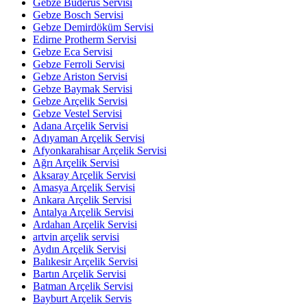
Gebze Buderus Servisi
Gebze Bosch Servisi
Gebze Demirdöküm Servisi
Edirne Protherm Servisi
Gebze Eca Servisi
Gebze Ferroli Servisi
Gebze Ariston Servisi
Gebze Baymak Servisi
Gebze Arçelik Servisi
Gebze Vestel Servisi
Adana Arçelik Servisi
Adıyaman Arçelik Servisi
Afyonkarahisar Arçelik Servisi
Ağrı Arçelik Servisi
Aksaray Arçelik Servisi
Amasya Arçelik Servisi
Ankara Arçelik Servisi
Antalya Arçelik Servisi
Ardahan Arçelik Servisi
artvin arçelik servisi
Aydın Arçelik Servisi
Balıkesir Arçelik Servisi
Bartın Arçelik Servisi
Batman Arçelik Servisi
Bayburt Arçelik Servis