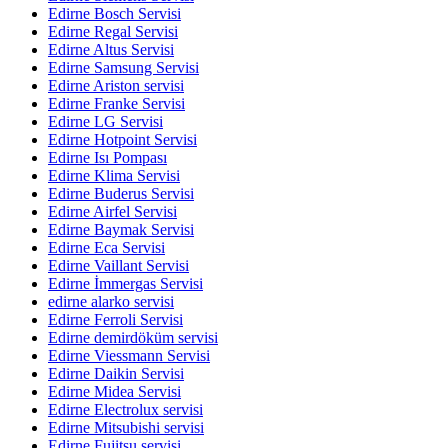
Edirne Bosch Servisi
Edirne Regal Servisi
Edirne Altus Servisi
Edirne Samsung Servisi
Edirne Ariston servisi
Edirne Franke Servisi
Edirne LG Servisi
Edirne Hotpoint Servisi
Edirne Isı Pompası
Edirne Klima Servisi
Edirne Buderus Servisi
Edirne Airfel Servisi
Edirne Baymak Servisi
Edirne Eca Servisi
Edirne Vaillant Servisi
Edirne İmmergas Servisi
edirne alarko servisi
Edirne Ferroli Servisi
Edirne demirdöküm servisi
Edirne Viessmann Servisi
Edirne Daikin Servisi
Edirne Midea Servisi
Edirne Electrolux servisi
Edirne Mitsubishi servisi
Edirne Fujitsu servisi