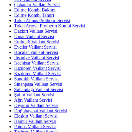
Çobanlar Vaillant Servisi
Edirne Kombi Bakımı
Edirne Kombi Tamiri
Tokat Almus Protherm Servisi
Tokat Artova Protherm Kombi Servisi
Dazkırı Vaillant Servisi
Dinar Vaillant Servisi
Emirdağ Vaillant Servisi
Evciler Vaillant Servisi
Hocalar Vaillant Servisi
İhsaniye Vaillant Servisi
İscehisar Vaillant Servisi
Kızılören Vaillant Servisi
Kızılören Vaillant Servisi
Sandıklı Vaillant Servisi
Sinanpaşa Vaillant Servisi
Sultandağı Vaillant Servisi
Şuhut Vaillant Servisi
Ağrı Vaillant Servisi
Diyadin Vaillant Servisi
Doğubayazıt Vaillant Servisi
Eleşkirt Vaillant Servisi
Hamur Vaillant Servisi
Patnos Vaillant Servisi
Taşlıçay Vaillant Servisi