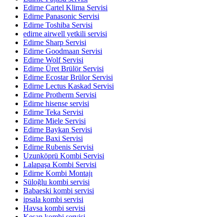
Edirne Cartel Klima Servisi
Edirne Panasonic Servisi
Edirne Toshiba Servisi
edirne airwell yetkili servisi
Edirne Sharp Servisi
Edirne Goodmaan Servisi
Edirne Wolf Servisi
Edirne Üret Brülör Servisi
Edirne Ecostar Brülor Servisi
Edirne Lectus Kaskad Servisi
Edirne Protherm Servisi
Edirne hisense servisi
Edirne Teka Servisi
Edirne Miele Servisi
Edirne Baykan Servisi
Edirne Baxi Servisi
Edirne Rubenis Servisi
Uzunköprü Kombi Servisi
Lalapaşa Kombi Servisi
Edirne Kombi Montajı
Süloğlu kombi servisi
Babaeski kombi servisi
ipsala kombi servisi
Havsa kombi servisi
Keşan kombi servisi