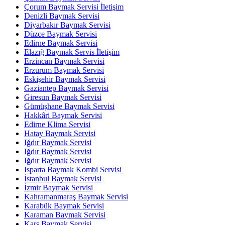
Çorum Baymak Servisi İletişim
Denizli Baymak Servisi
Diyarbakır Baymak Servisi
Düzce Baymak Servisi
Edirne Baymak Servisi
Elazığ Baymak Servis İletişim
Erzincan Baymak Servisi
Erzurum Baymak Servisi
Eskişehir Baymak Servisi
Gaziantep Baymak Servisi
Giresun Baymak Servisi
Gümüşhane Baymak Servisi
Hakkâri Baymak Servisi
Edirne Klima Servisi
Hatay Baymak Servisi
Iğdır Baymak Servisi
Iğdır Baymak Servisi
Iğdır Baymak Servisi
Isparta Baymak Kombi Servisi
İstanbul Baymak Servisi
İzmir Baymak Servisi
Kahramanmaraş Baymak Servisi
Karabük Baymak Servisi
Karaman Baymak Servisi
Kars Baymak Servisi