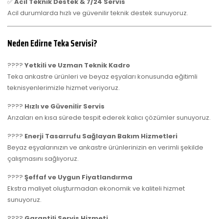
✅
Acil Teknik Destek & 7/24 Servis
Acil durumlarda hızlı ve güvenilir teknik destek sunuyoruz.
Neden Edirne Teka Servisi?
????
Yetkili ve Uzman Teknik Kadro
Teka ankastre ürünleri ve beyaz eşyaları konusunda eğitimli
teknisyenlerimizle hizmet veriyoruz.
????
Hızlı ve Güvenilir Servis
Arızaları en kısa sürede tespit ederek kalıcı çözümler sunuyoruz.
????
Enerji Tasarrufu Sağlayan Bakım Hizmetleri
Beyaz eşyalarınızın ve ankastre ürünlerinizin en verimli şekilde
çalışmasını sağlıyoruz.
????
Şeffaf ve Uygun Fiyatlandırma
Ekstra maliyet oluşturmadan ekonomik ve kaliteli hizmet
sunuyoruz.
????
Garantili Servis Hizmeti