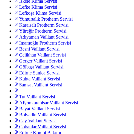
İskele Klima Servisi
Lefke Klima Servisi
Lefkoşa Klima Servisi
Yumurtalık Protherm Servisi
Karaisalı Protherm Servisi
Yüreğir Protherm Servisi
Adıyaman Vaillant Servisi
İmamoğlu Protherm Servisi
Besni Vaillant Servisi
Çelikhan Vaillant Servisi
Gerger Vaillant Servisi
Gölbaşı Vaillant Servisi
Edirne Sanica Servisi
Kahta Vaillant Servisi
Samsat Vaillant Servisi
Tut Vaillant Servisi
Afyonkarahisar Vaillant Servisi
Bayat Vaillant Servisi
Bolvadin Vaillant Servisi
Çay Vaillant Servisi
Çobanlar Vaillant Servisi
Edirne Kombi Bakımı