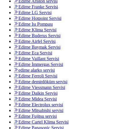
Edirne Ariston servisi
Edirne Franke Servisi
Edirne LG Servisi
Edirne Hotpoint Servisi
Edirne Isı Pompası
Edirne Klima Servisi
Edirne Buderus Servisi
Edirne Airfel Servisi
Edirne Baymak Servisi
Edirne Eca Servisi
Edirne Vaillant Servisi
Edirne İmmergas Servisi
edirne alarko servisi
Edirne Ferroli Servisi
Edirne demirdöküm servisi
Edirne Viessmann Servisi
Edirne Daikin Servisi
Edirne Midea Servisi
Edirne Electrolux servisi
Edirne Mitsubishi servisi
Edirne Fujitsu servisi
Edirne Cartel Klima Servisi
Edirne Panasonic Servisi