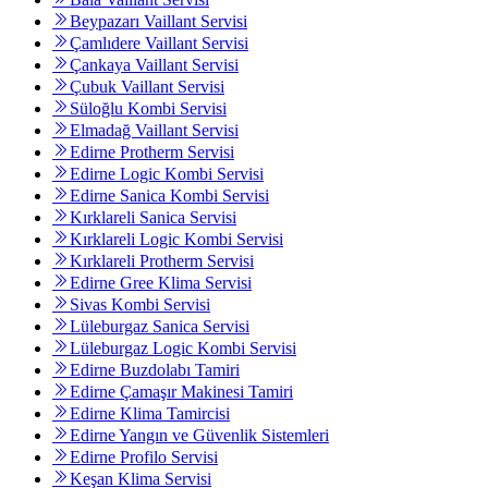
Beypazarı Vaillant Servisi
Çamlıdere Vaillant Servisi
Çankaya Vaillant Servisi
Çubuk Vaillant Servisi
Süloğlu Kombi Servisi
Elmadağ Vaillant Servisi
Edirne Protherm Servisi
Edirne Logic Kombi Servisi
Edirne Sanica Kombi Servisi
Kırklareli Sanica Servisi
Kırklareli Logic Kombi Servisi
Kırklareli Protherm Servisi
Edirne Gree Klima Servisi
Sivas Kombi Servisi
Lüleburgaz Sanica Servisi
Lüleburgaz Logic Kombi Servisi
Edirne Buzdolabı Tamiri
Edirne Çamaşır Makinesi Tamiri
Edirne Klima Tamircisi
Edirne Yangın ve Güvenlik Sistemleri
Edirne Profilo Servisi
Keşan Klima Servisi