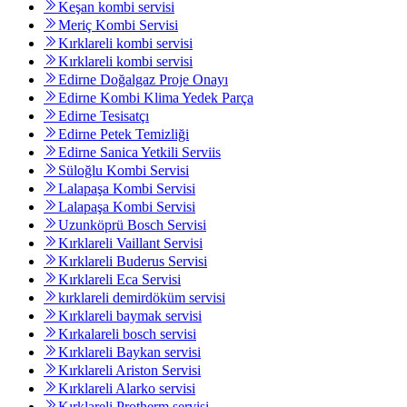
Keşan kombi servisi
Meriç Kombi Servisi
Kırklareli kombi servisi
Kırklareli kombi servisi
Edirne Doğalgaz Proje Onayı
Edirne Kombi Klima Yedek Parça
Edirne Tesisatçı
Edirne Petek Temizliği
Edirne Sanica Yetkili Serviis
Süloğlu Kombi Servisi
Lalapaşa Kombi Servisi
Lalapaşa Kombi Servisi
Uzunköprü Bosch Servisi
Kırklareli Vaillant Servisi
Kırklareli Buderus Servisi
Kırklareli Eca Servisi
kırklareli demirdöküm servisi
Kırklareli baymak servisi
Kırkalareli bosch servisi
Kırklareli Baykan servisi
Kırklareli Ariston Servisi
Kırklareli Alarko servisi
Kırklareli Protherm servisi