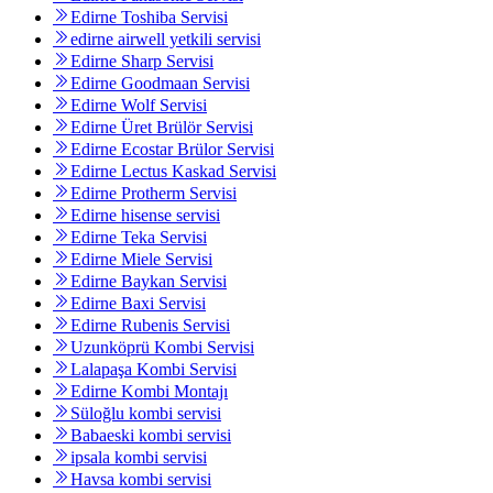
Edirne Toshiba Servisi
edirne airwell yetkili servisi
Edirne Sharp Servisi
Edirne Goodmaan Servisi
Edirne Wolf Servisi
Edirne Üret Brülör Servisi
Edirne Ecostar Brülor Servisi
Edirne Lectus Kaskad Servisi
Edirne Protherm Servisi
Edirne hisense servisi
Edirne Teka Servisi
Edirne Miele Servisi
Edirne Baykan Servisi
Edirne Baxi Servisi
Edirne Rubenis Servisi
Uzunköprü Kombi Servisi
Lalapaşa Kombi Servisi
Edirne Kombi Montajı
Süloğlu kombi servisi
Babaeski kombi servisi
ipsala kombi servisi
Havsa kombi servisi