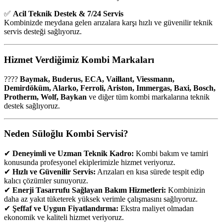
✅
Acil Teknik Destek & 7/24 Servis
Kombinizde meydana gelen arızalara karşı hızlı ve güvenilir teknik
servis desteği sağlıyoruz.
Hizmet Verdiğimiz Kombi Markaları
????
Baymak, Buderus, ECA, Vaillant, Viessmann,
Demirdöküm, Alarko, Ferroli, Ariston, Immergas, Baxi, Bosch,
Protherm, Wolf, Baykan
ve diğer tüm kombi markalarına teknik
destek sağlıyoruz.
Neden Süloğlu Kombi Servisi?
✔
Deneyimli ve Uzman Teknik Kadro:
Kombi bakım ve tamiri
konusunda profesyonel ekiplerimizle hizmet veriyoruz.
✔
Hızlı ve Güvenilir Servis:
Arızaları en kısa sürede tespit edip
kalıcı çözümler sunuyoruz.
✔
Enerji Tasarrufu Sağlayan Bakım Hizmetleri:
Kombinizin
daha az yakıt tüketerek yüksek verimle çalışmasını sağlıyoruz.
✔
Şeffaf ve Uygun Fiyatlandırma:
Ekstra maliyet olmadan
ekonomik ve kaliteli hizmet veriyoruz.