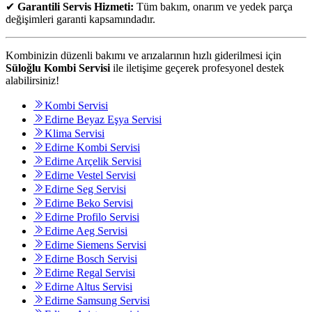
✔
Garantili Servis Hizmeti:
Tüm bakım, onarım ve yedek parça
değişimleri garanti kapsamındadır.
Kombinizin düzenli bakımı ve arızalarının hızlı giderilmesi için
Süloğlu Kombi Servisi
ile iletişime geçerek profesyonel destek
alabilirsiniz!
Kombi Servisi
Edirne Beyaz Eşya Servisi
Klima Servisi
Edirne Kombi Servisi
Edirne Arçelik Servisi
Edirne Vestel Servisi
Edirne Seg Servisi
Edirne Beko Servisi
Edirne Profilo Servisi
Edirne Aeg Servisi
Edirne Siemens Servisi
Edirne Bosch Servisi
Edirne Regal Servisi
Edirne Altus Servisi
Edirne Samsung Servisi