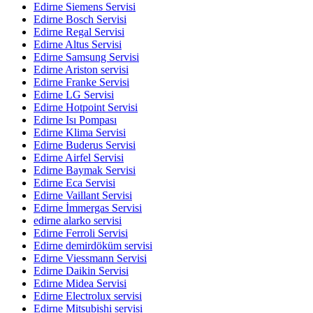
Edirne Siemens Servisi
Edirne Bosch Servisi
Edirne Regal Servisi
Edirne Altus Servisi
Edirne Samsung Servisi
Edirne Ariston servisi
Edirne Franke Servisi
Edirne LG Servisi
Edirne Hotpoint Servisi
Edirne Isı Pompası
Edirne Klima Servisi
Edirne Buderus Servisi
Edirne Airfel Servisi
Edirne Baymak Servisi
Edirne Eca Servisi
Edirne Vaillant Servisi
Edirne İmmergas Servisi
edirne alarko servisi
Edirne Ferroli Servisi
Edirne demirdöküm servisi
Edirne Viessmann Servisi
Edirne Daikin Servisi
Edirne Midea Servisi
Edirne Electrolux servisi
Edirne Mitsubishi servisi