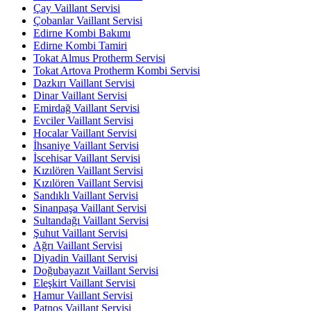
Çay Vaillant Servisi
Çobanlar Vaillant Servisi
Edirne Kombi Bakımı
Edirne Kombi Tamiri
Tokat Almus Protherm Servisi
Tokat Artova Protherm Kombi Servisi
Dazkırı Vaillant Servisi
Dinar Vaillant Servisi
Emirdağ Vaillant Servisi
Evciler Vaillant Servisi
Hocalar Vaillant Servisi
İhsaniye Vaillant Servisi
İscehisar Vaillant Servisi
Kızılören Vaillant Servisi
Kızılören Vaillant Servisi
Sandıklı Vaillant Servisi
Sinanpaşa Vaillant Servisi
Sultandağı Vaillant Servisi
Şuhut Vaillant Servisi
Ağrı Vaillant Servisi
Diyadin Vaillant Servisi
Doğubayazıt Vaillant Servisi
Eleşkirt Vaillant Servisi
Hamur Vaillant Servisi
Patnos Vaillant Servisi