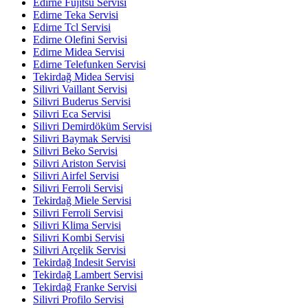
Edirne Fujitsu Servisi
Edirne Teka Servisi
Edirne Tcl Servisi
Edirne Olefini Servisi
Edirne Midea Servisi
Edirne Telefunken Servisi
Tekirdağ Midea Servisi
Silivri Vaillant Servisi
Silivri Buderus Servisi
Silivri Eca Servisi
Silivri Demirdöküm Servisi
Silivri Baymak Servisi
Silivri Beko Servisi
Silivri Ariston Servisi
Silivri Airfel Servisi
Silivri Ferroli Servisi
Tekirdağ Miele Servisi
Silivri Ferroli Servisi
Silivri Klima Servisi
Silivri Kombi Servisi
Silivri Arçelik Servisi
Tekirdağ Indesit Servisi
Tekirdağ Lambert Servisi
Tekirdağ Franke Servisi
Silivri Profilo Servisi