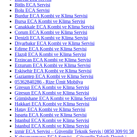
Bitlis ECA Servisi
Bolu ECA Servisi
Burdur ECA Kombi ve Klima Servisi
Bursa ECA Kombi ve Klima Servisi
Çanakkale ECA Kombi ve Klima Servisi
Çorum ECA Kombi ve Klima Servisi
Denizli ECA Kombi ve Klima Servisi
Diyarbakır ECA Kombi ve Klima Servisi
Edirne ECA Kombi ve Klima Servisi
Elazığ ECA Kombi ve Klima Servisi
Erzincan ECA Kombi ve Klima Servisi
Erzurum ECA Kombi ve Klima Servisi
Eskişehir ECA Kombi ve Klima Servisi
Gaziantep ECA Kombi ve Klima Servisi
05362840286 - Rize Ümit Mobilya
Giresun ECA Kombi ve Klima Servisi
Giresun ECA Kombi ve Klima Servisi
Gümüşhane ECA Kombi ve Klima Servisi
Hakkari ECA Kombi ve Klima Servisi
Hatay ECA Kombi ve Klima Servisi
Isparta ECA Kombi ve Klima Servisi
İstanbul ECA Kombi ve Klima Servisi
İstanbul ECA Kombi ve Klima Servisi
izmir ECA Servisi – Güvenilir Teknik Servis | 0850 309 91 58
Kahramanmaraş ECA Servisi – Güvenilir Teknik Destek |