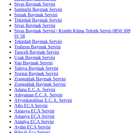
Sivas Baymak Servisi
Şanlıurfa Baymak Servisi
Şırnak Baymak Servisi
Tekirdağ Baymak Servisi
Sivas Baymak Servisi
Sivas Baymak Servisi | Kombi Klima Teknik Servis 0850 309
91 58
Tekirdağ Baymak Servisi
Trabzon Baymak Servisi
Tunceli Baymak Servisi
Uşak Baymak Servisi
Van Baymak Servisi
Yalova Baymak Servisi
Yozgat Baymak Servisi
Zonguldak Baymak Servisi
Zonguldak Baymak Servisi
Adana E.C.A. Servisi
Adıyaman E.C.A. Servisi
Afyonkarahisar E.C.A. Servisi
Ağrı ECA Servisi
Amasya ECA Servisi
Amasya ECA Servisi
Antalya ECA Servisi
Aydın ECA Servisi
Bilecik Eca Servisi