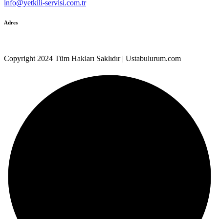
info@yetkili-servisi.com.tr
Adres
Kocasinan Mah. 4.Gazeteci Kemal Özer No:28/14
Copyright 2024 Tüm Hakları Saklıdır | Ustabulurum.com