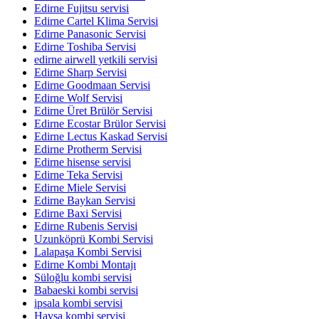
Edirne Fujitsu servisi
Edirne Cartel Klima Servisi
Edirne Panasonic Servisi
Edirne Toshiba Servisi
edirne airwell yetkili servisi
Edirne Sharp Servisi
Edirne Goodmaan Servisi
Edirne Wolf Servisi
Edirne Üret Brülör Servisi
Edirne Ecostar Brülor Servisi
Edirne Lectus Kaskad Servisi
Edirne Protherm Servisi
Edirne hisense servisi
Edirne Teka Servisi
Edirne Miele Servisi
Edirne Baykan Servisi
Edirne Baxi Servisi
Edirne Rubenis Servisi
Uzunköprü Kombi Servisi
Lalapaşa Kombi Servisi
Edirne Kombi Montajı
Süloğlu kombi servisi
Babaeski kombi servisi
ipsala kombi servisi
Havsa kombi servisi