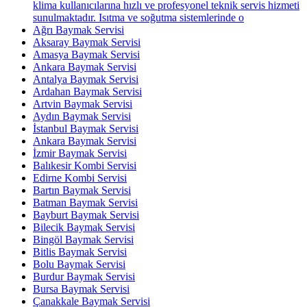
klima kullanıcılarına hızlı ve profesyonel teknik servis hizmeti
sunulmaktadır. Isıtma ve soğutma sistemlerinde o
Ağrı Baymak Servisi
Aksaray Baymak Servisi
Amasya Baymak Servisi
Ankara Baymak Servisi
Antalya Baymak Servisi
Ardahan Baymak Servisi
Artvin Baymak Servisi
Aydın Baymak Servisi
İstanbul Baymak Servisi
Ankara Baymak Servisi
İzmir Baymak Servisi
Balıkesir Kombi Servisi
Edirne Kombi Servisi
Bartın Baymak Servisi
Batman Baymak Servisi
Bayburt Baymak Servisi
Bilecik Baymak Servisi
Bingöl Baymak Servisi
Bitlis Baymak Servisi
Bolu Baymak Servisi
Burdur Baymak Servisi
Bursa Baymak Servisi
Çanakkale Baymak Servisi