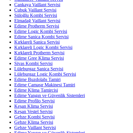
Çankaya Vaillant Servisi
Çubuk Vaillant Servisi
Süloğlu Kombi Servisi
Elmadağ Vaillant Servisi
Edirne Protherm Servisi
Edirne Logic Kombi Servisi
Edirne Sanica Kombi Servisi
Kırklareli Sanica Servisi
Kırklareli Logic Kombi Servisi
Kırklareli Protherm Servisi
Edirne Gree Klima Servisi
Sivas Kombi Servisi
Lüleburgaz Sanica Servisi
Lüleburgaz Logic Kombi Servisi
Edirne Buzdolabı Tamiri
Edirne Çamaşır Makinesi Tamiri
Edirne Klima Tamircisi
Edirne Yangın ve Güvenlik Sistemleri
Edirne Profilo Servisi
Keşan Klima Servisi
Keşan Vestel Servisi
Gebze Kombi Servisi
Gebze Klima Servisi
Gebze Vaillant Servisi
Edirne Yangın ve Güvenlik Sistemleri