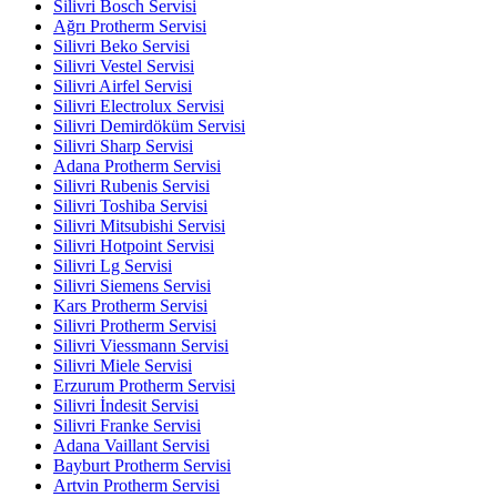
Silivri Bosch Servisi
Ağrı Protherm Servisi
Silivri Beko Servisi
Silivri Vestel Servisi
Silivri Airfel Servisi
Silivri Electrolux Servisi
Silivri Demirdöküm Servisi
Silivri Sharp Servisi
Adana Protherm Servisi
Silivri Rubenis Servisi
Silivri Toshiba Servisi
Silivri Mitsubishi Servisi
Silivri Hotpoint Servisi
Silivri Lg Servisi
Silivri Siemens Servisi
Kars Protherm Servisi
Silivri Protherm Servisi
Silivri Viessmann Servisi
Silivri Miele Servisi
Erzurum Protherm Servisi
Silivri İndesit Servisi
Silivri Franke Servisi
Adana Vaillant Servisi
Bayburt Protherm Servisi
Artvin Protherm Servisi