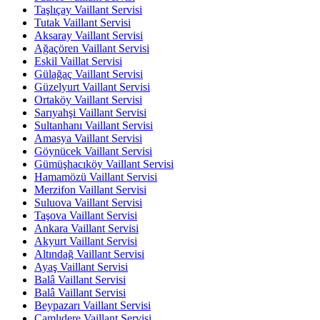
Taşlıçay Vaillant Servisi
Tutak Vaillant Servisi
Aksaray Vaillant Servisi
Ağaçören Vaillant Servisi
Eskil Vaillat Servisi
Gülağaç Vaillant Servisi
Güzelyurt Vaillant Servisi
Ortaköy Vaillant Servisi
Sarıyahşi Vaillant Servisi
Sultanhanı Vaillant Servisi
Amasya Vaillant Servisi
Göynücek Vaillant Servisi
Gümüşhacıköy Vaillant Servisi
Hamamözü Vaillant Servisi
Merzifon Vaillant Servisi
Suluova Vaillant Servisi
Taşova Vaillant Servisi
Ankara Vaillant Servisi
Akyurt Vaillant Servisi
Altındağ Vaillant Servisi
Ayaş Vaillant Servisi
Balâ Vaillant Servisi
Balâ Vaillant Servisi
Beypazarı Vaillant Servisi
Çamlıdere Vaillant Servisi