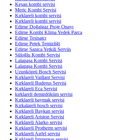
Keşan kombi servisi
Meriç Kombi Servisi
Kırklareli kombi servisi
Kırklareli kombi servisi
Edirne Doğalgaz Proje Onayı
Edirne Kombi Klima Yedek Parça
Edirne Tesisatçı
Edirne Petek Temizliği
Edirne Sanica Yetkili Serviis
Süloğlu Kombi Servisi
Lalapaşa Kombi Servisi
Lalapaşa Kombi Servisi
Uzunköprü Bosch Servisi
Kırklareli Vaillant Servisi
Kırklareli Buderus Servisi
Kırklareli Eca Servisi
kırklareli demirdöküm servisi
Kırklareli baymak servisi
Kırkalareli bosch servisi
Kırklareli Baykan servisi
Kırklareli Ariston Servisi
Kırklareli Alarko servisi
Kırklareli Protherm servisi
Kırklareli Aırfel servisi
Kırklareli İmmergas servisi