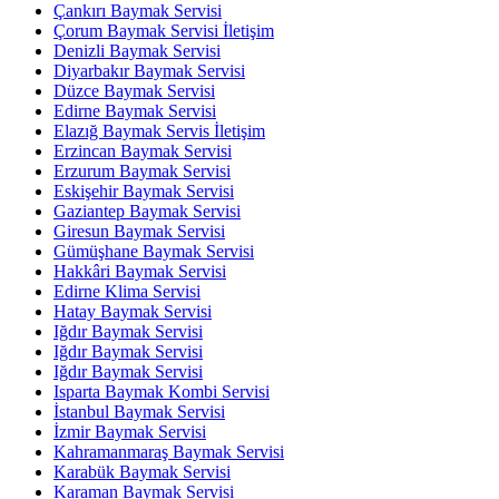
Çankırı Baymak Servisi
Çorum Baymak Servisi İletişim
Denizli Baymak Servisi
Diyarbakır Baymak Servisi
Düzce Baymak Servisi
Edirne Baymak Servisi
Elazığ Baymak Servis İletişim
Erzincan Baymak Servisi
Erzurum Baymak Servisi
Eskişehir Baymak Servisi
Gaziantep Baymak Servisi
Giresun Baymak Servisi
Gümüşhane Baymak Servisi
Hakkâri Baymak Servisi
Edirne Klima Servisi
Hatay Baymak Servisi
Iğdır Baymak Servisi
Iğdır Baymak Servisi
Iğdır Baymak Servisi
Isparta Baymak Kombi Servisi
İstanbul Baymak Servisi
İzmir Baymak Servisi
Kahramanmaraş Baymak Servisi
Karabük Baymak Servisi
Karaman Baymak Servisi