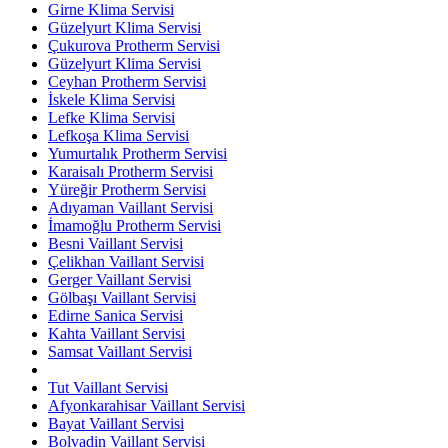
Girne Klima Servisi
Güzelyurt Klima Servisi
Çukurova Protherm Servisi
Güzelyurt Klima Servisi
Ceyhan Protherm Servisi
İskele Klima Servisi
Lefke Klima Servisi
Lefkoşa Klima Servisi
Yumurtalık Protherm Servisi
Karaisalı Protherm Servisi
Yüreğir Protherm Servisi
Adıyaman Vaillant Servisi
İmamoğlu Protherm Servisi
Besni Vaillant Servisi
Çelikhan Vaillant Servisi
Gerger Vaillant Servisi
Gölbaşı Vaillant Servisi
Edirne Sanica Servisi
Kahta Vaillant Servisi
Samsat Vaillant Servisi
Tut Vaillant Servisi
Afyonkarahisar Vaillant Servisi
Bayat Vaillant Servisi
Bolvadin Vaillant Servisi