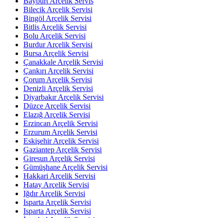
Bayburt Arçelik Servis
Bilecik Arçelik Servisi
Bingöl Arçelik Servisi
Bitlis Arçelik Servisi
Bolu Arçelik Servisi
Burdur Arçelik Servisi
Bursa Arçelik Servisi
Çanakkale Arçelik Servisi
Çankırı Arçelik Servisi
Çorum Arçelik Servisi
Denizli Arçelik Servisi
Diyarbakır Arçelik Servisi
Düzce Arçelik Servisi
Elazığ Arçelik Servisi
Erzincan Arçelik Servisi
Erzurum Arçelik Servisi
Eskişehir Arçelik Servisi
Gaziantep Arçelik Servisi
Giresun Arçelik Servisi
Gümüşhane Arçelik Servisi
Hakkari Arçelik Servisi
Hatay Arçelik Servisi
Iğdır Arçelik Servisi
Isparta Arçelik Servisi
Isparta Arçelik Servisi