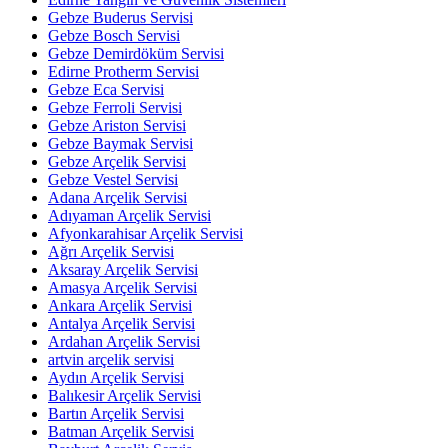
Gebze Buderus Servisi
Gebze Bosch Servisi
Gebze Demirdöküm Servisi
Edirne Protherm Servisi
Gebze Eca Servisi
Gebze Ferroli Servisi
Gebze Ariston Servisi
Gebze Baymak Servisi
Gebze Arçelik Servisi
Gebze Vestel Servisi
Adana Arçelik Servisi
Adıyaman Arçelik Servisi
Afyonkarahisar Arçelik Servisi
Ağrı Arçelik Servisi
Aksaray Arçelik Servisi
Amasya Arçelik Servisi
Ankara Arçelik Servisi
Antalya Arçelik Servisi
Ardahan Arçelik Servisi
artvin arçelik servisi
Aydın Arçelik Servisi
Balıkesir Arçelik Servisi
Bartın Arçelik Servisi
Batman Arçelik Servisi