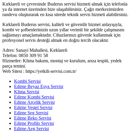
Kırklareli ve çevresinde Buderus servisi hizmeti almak için telefonla
ya da internet üzerinden bize ulaşabilirsiniz. Çağrı merkezimizden
randevu oluşturarak en kısa sürede teknik servis hizmeti alabilirsiniz.
Kırklareli Buderus servisi, kaliteli ve güvenilir hizmet anlayışıyla,
kombi ve şofbenlerinizin uzun yıllar verimli bir şekilde çalışmasını
sağlamayı amaçlamaktadır. Cihazlarınızı güvenle kullanmak için
profesyonel servis desteği almak en doğru tercih olacaktır.
Adres: Sanayi Mahallesi, Kırklareli
Telefon: 0850 309 91 58
Hizmetler: Klima bakımı, montaj ve kurulum, arıza tespiti, yedek
parça temini.
Web Sitesi : https://yetkili-servisi.com.tr/
Kombi Servisi
Edirne Beyaz Eşya Servisi
Klima Servisi
Edirne Kombi Servisi
Edirne Arçelik Servisi
Edirne Vestel Servisi
Edirne Seg Servisi
Edirne Beko Servisi
Edirne Profilo Servisi
Edirne Aeg Servisi